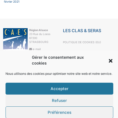
février 2021
LES CLAS & SERAS
Région Alsace
23 Rue du Loess
67200
STRASBOURG
POLITIQUE DE COOKIES (EU)
e-mail
+33 3 88 10 63
Gérer le consentement aux
99
cookies
LE CAES
LE CAES MAG
Nous utilisons des cookies pour optimiser notre site web et notre service.
LE CAES DU CNRS
MON COMPTE
Accepter
RÉSEAUX SOCIAUX
Refuser
Préférences
© 2026
Région Alsace