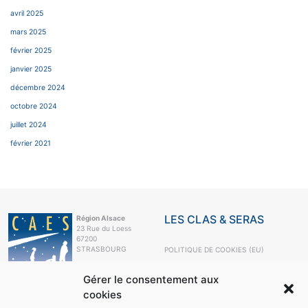
avril 2025
mars 2025
février 2025
janvier 2025
décembre 2024
octobre 2024
juillet 2024
février 2021
LES CLAS & SERAS
Région Alsace
23 Rue du Loess
67200
STRASBOURG
POLITIQUE DE COOKIES (EU)
e-mail
Gérer le consentement aux
+33 3 88 10 63
99
cookies