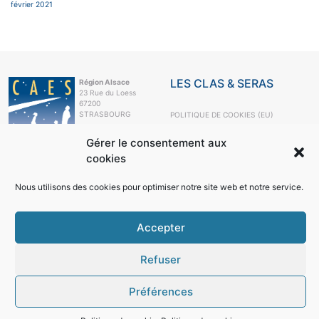
février 2021
LES CLAS & SERAS
Région Alsace
23 Rue du Loess
67200
STRASBOURG
POLITIQUE DE COOKIES (EU)
e-mail
Gérer le consentement aux
+33 3 88 10 63
99
cookies
LE CAES
Nous utilisons des cookies pour optimiser notre site web et notre service.
LE CAES MAG
LE CAES DU CNRS
MON COMPTE
Accepter
RÉSEAUX SOCIAUX
Refuser
Préférences
© 2026
Région Alsace