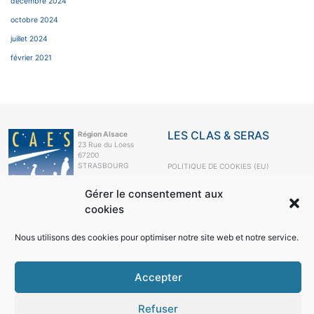
décembre 2024
octobre 2024
juillet 2024
février 2021
LES CLAS & SERAS
Région Alsace
23 Rue du Loess
67200
STRASBOURG
POLITIQUE DE COOKIES (EU)
e-mail
Gérer le consentement aux
+33 3 88 10 63
99
cookies
LE CAES
Nous utilisons des cookies pour optimiser notre site web et notre service.
LE CAES MAG
LE CAES DU CNRS
MON COMPTE
Accepter
RÉSEAUX SOCIAUX
Refuser