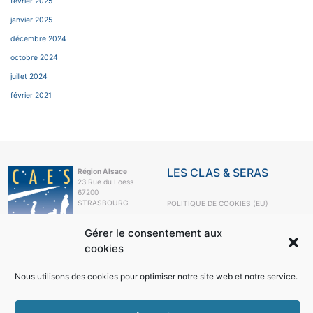
février 2025
janvier 2025
décembre 2024
octobre 2024
juillet 2024
février 2021
LES CLAS & SERAS
Région Alsace
23 Rue du Loess
67200
STRASBOURG
POLITIQUE DE COOKIES (EU)
e-mail
Gérer le consentement aux
+33 3 88 10 63
99
cookies
LE CAES
Nous utilisons des cookies pour optimiser notre site web et notre service.
LE CAES MAG
LE CAES DU CNRS
MON COMPTE