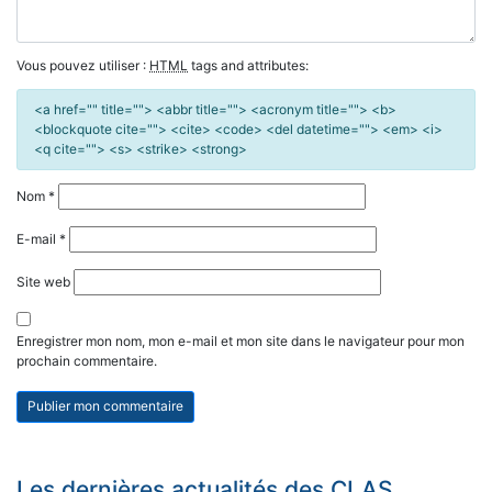
Vous pouvez utiliser :
HTML
tags and attributes:
<a href="" title=""> <abbr title=""> <acronym title=""> <b>
<blockquote cite=""> <cite> <code> <del datetime=""> <em> <i>
<q cite=""> <s> <strike> <strong>
Nom
*
E-mail
*
Site web
Enregistrer mon nom, mon e-mail et mon site dans le navigateur pour mon
prochain commentaire.
Les dernières actualités des CLAS