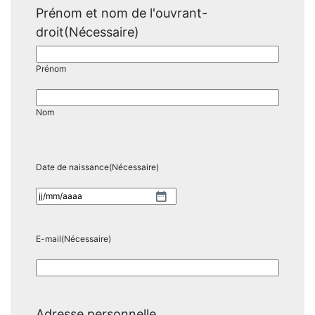
Prénom et nom de l'ouvrant-
droit
(Nécessaire)
Prénom
Nom
Date de naissance
(Nécessaire)
JJ
slash
MM
E-mail
(Nécessaire)
slash
AAAA
Adresse personnelle