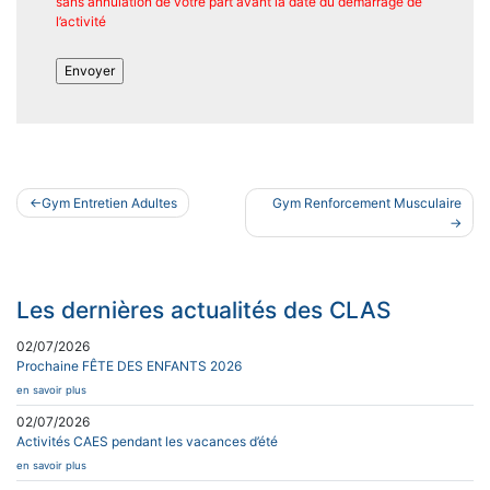
sans annulation de votre part avant la date du démarrage de
l’activité
Navigation
Gym Entretien Adultes
Gym Renforcement Musculaire
de
l’article
Les dernières actualités des CLAS
02/07/2026
Prochaine FÊTE DES ENFANTS 2026
en savoir plus
02/07/2026
Activités CAES pendant les vacances d’été
en savoir plus