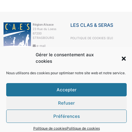
LES CLAS & SERAS
Région Alsace
23 Rue du Loess
67200
STRASBOURG
POLITIQUE DE COOKIES (EU)
e-mail
+33 3 88 10 63
Gérer le consentement aux
99
cookies
LE CAES
LE CAES MAG
Nous utilisons des cookies pour optimiser notre site web et notre service.
LE CAES DU CNRS
MON COMPTE
Accepter
RÉSEAUX SOCIAUX
Refuser
Préférences
© 2026
Région Alsace
Politique de cookies
Politique de cookies