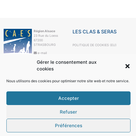
LES CLAS & SERAS
Région Alsace
23 Rue du Loess
67200
STRASBOURG
POLITIQUE DE COOKIES (EU)
e-mail
+33 3 88 10 63
Gérer le consentement aux
99
cookies
LE CAES
LE CAES MAG
Nous utilisons des cookies pour optimiser notre site web et notre service.
LE CAES DU CNRS
MON COMPTE
Accepter
RÉSEAUX SOCIAUX
Refuser
Préférences
© 2026
Région Alsace