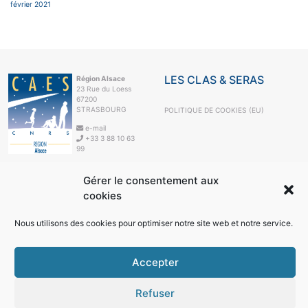
février 2021
LES CLAS & SERAS
Région Alsace
23 Rue du Loess
67200
STRASBOURG
POLITIQUE DE COOKIES (EU)
e-mail
+33 3 88 10 63
99
LE CAES
Gérer le consentement aux
LE CAES MAG
cookies
LE CAES DU CNRS
MON COMPTE
Nous utilisons des cookies pour optimiser notre site web et notre service.
RÉSEAUX SOCIAUX
Accepter
Refuser
© 2026
Région Alsace