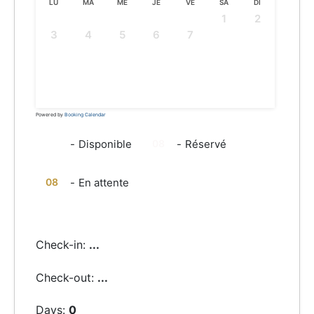
LU
MA
ME
JE
VE
SA
DI
1
2
3
4
5
6
7
8
9
10
11
12
13
14
15
16
17
18
19
20
21
22
23
24
25
26
27
28
29
30
31
Powered by
Booking Calendar
08
08
-
Disponible
-
Réservé
08
-
En attente
Check-in:
...
Check-out:
...
Days:
0