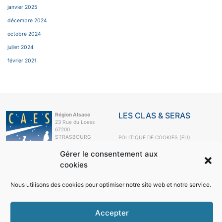
janvier 2025
décembre 2024
octobre 2024
juillet 2024
février 2021
LES CLAS & SERAS
Région Alsace
23 Rue du Loess
67200
STRASBOURG
POLITIQUE DE COOKIES (EU)
e-mail
Gérer le consentement aux
+33 3 88 10 63
cookies
99
LE CAES
Nous utilisons des cookies pour optimiser notre site web et notre service.
LE CAES MAG
LE CAES DU CNRS
MON COMPTE
Accepter