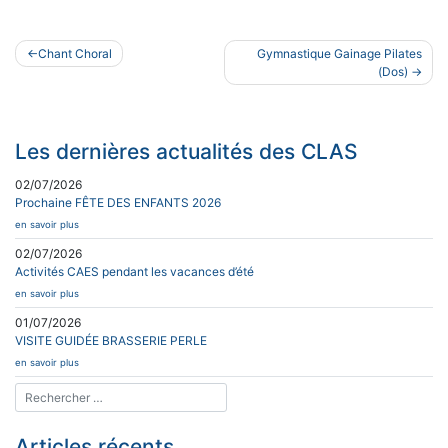
Navigation
Chant Choral
Gymnastique Gainage Pilates
de
(Dos)
l’article
Les dernières actualités des CLAS
02/07/2026
Prochaine FÊTE DES ENFANTS 2026
en savoir plus
02/07/2026
Activités CAES pendant les vacances d’été
en savoir plus
01/07/2026
VISITE GUIDÉE BRASSERIE PERLE
en savoir plus
Articles récents