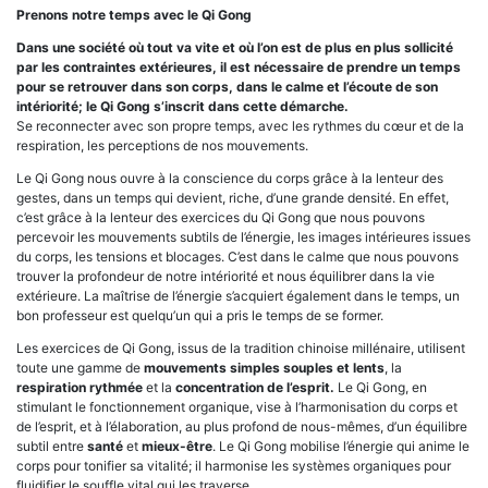
Prenons notre temps avec le Qi Gong
Dans une société où tout va vite et où l’on est de plus en plus sollicité
par les contraintes extérieures, il est nécessaire de prendre un temps
pour se retrouver dans son corps, dans le calme et l’écoute de son
intériorité; le Qi Gong s’inscrit dans cette démarche.
Se reconnecter avec son propre temps, avec les rythmes du cœur et de la
respiration, les perceptions de nos mouvements.
Le Qi Gong nous ouvre à la conscience du corps grâce à la lenteur des
gestes, dans un temps qui devient, riche, d’une grande densité. En effet,
c’est grâce à la lenteur des exercices du Qi Gong que nous pouvons
percevoir les mouvements subtils de l’énergie, les images intérieures issues
du corps, les tensions et blocages. C’est dans le calme que nous pouvons
trouver la profondeur de notre intériorité et nous équilibrer dans la vie
extérieure. La maîtrise de l’énergie s’acquiert également dans le temps, un
bon professeur est quelqu’un qui a pris le temps de se former.
Les exercices de Qi Gong, issus de la tradition chinoise millénaire, utilisent
toute une gamme de
mouvements simples souples et lents
, la
respiration rythmée
et la
concentration de l’esprit.
Le Qi Gong, en
stimulant le fonctionnement organique, vise à l’harmonisation du corps et
de l’esprit, et à l’élaboration, au plus profond de nous-mêmes, d’un équilibre
subtil entre
santé
et
mieux-être
. Le Qi Gong mobilise l’énergie qui anime le
corps pour tonifier sa vitalité; il harmonise les systèmes organiques pour
fluidifier le souffle vital qui les traverse.