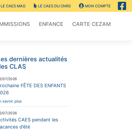
LE CAES MAG
LE CAES DU CNRS
MON COMPTE
OMMISSIONS
ENFANCE
CARTE CEZAM
es dernières actualités
des CLAS
2/07/2026
rochaine FÊTE DES ENFANTS
026
n savoir plus
2/07/2026
ctivités CAES pendant les
acances d’été