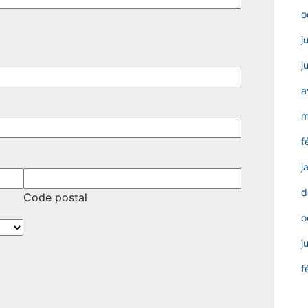
o
j
j
a
m
f
j
d
Code postal
o
j
f