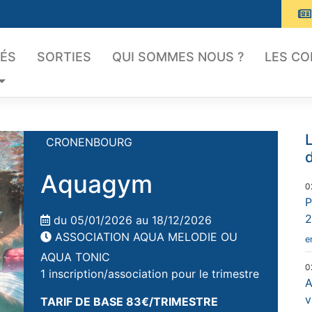
TÉS
SORTIES
QUI SOMMES NOUS ?
LES C
L
CRONENBOURG
Aquagym
0
P
2
du 05/01/2026 au 18/12/2026
ASSOCIATION AQUA MELODIE OU
e
AQUA TONIC
0
1 inscription/association pour le trimestre
A
v
TARIF DE BASE 83€/TRIMESTRE