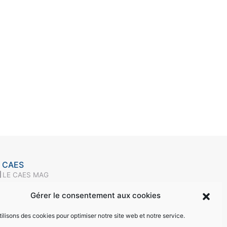
 CAES
LE CAES MAG
LE CAES DU CNRS
Gérer le consentement aux cookies
MON COMPTE
ÉSEAUX SOCIAUX
ilisons des cookies pour optimiser notre site web et notre service.