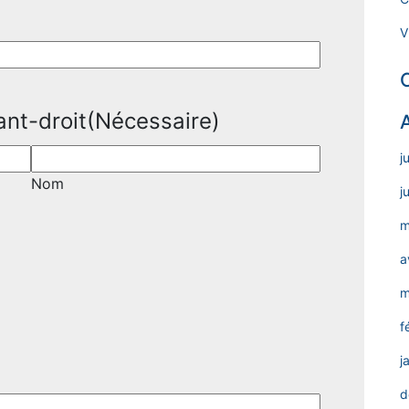
V
ant-droit
(Nécessaire)
j
Nom
j
m
a
m
f
j
d