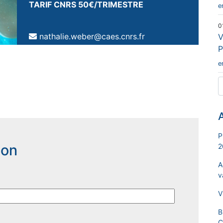
TARIF CNRS 50€/TRIMESTRE
e
0
nathalie.weber@caes.cnrs.fr
V
P
e
A
P
ion
2
A
v
V
B
C